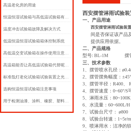
高温老化房的用途
西安摆管淋雨试验装
恒温恒湿试验箱与高低温试验箱有什么区别？
一
、产品用途
西安摆管淋雨试验装
温度冲击试验箱故障及解决方式
间是否保证该产品
低温恒温恒湿试验箱箱体控制系统
提供应用依据。
二
、产品规格
高低温交变试验箱在操作使用注意事项
型号:
BL-1
M
摆管
三
、技术参数
高温箱能否让高低温试验箱代替呢？我们做了以下分析
1、摆管喷水孔径：ø0.4
2、摆管摆角幅度：±45°/±6
标准氙灯老化试验箱试验装置之光源介绍
3、摆管半径：R400、 R6
选购恒温恒湿试验箱注意事项
4、摆管速度：0~60°/S
5、淋雨水压：80~100K
用于检测油漆、涂料、橡胶、塑料等老化的转鼓式紫外老化试验箱
6、水流量：60~600L/H
7、试验台尺寸： ø800
8、试验台转速：1~5r
9、喷淋用水：洁净的