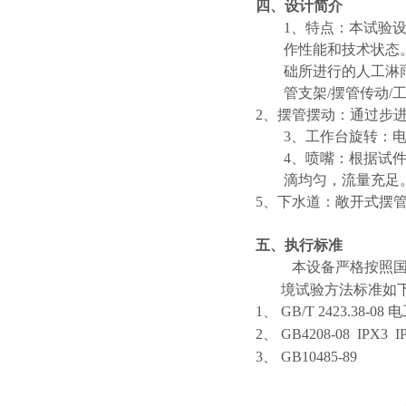
四
、设计简介
1、特点：本试验
作性能和技术状态
础所进行的人工淋
管支架/摆管传动/
2、摆管摆动：通过步
3、工作台旋转：电
4、喷嘴：根据试
滴均匀，流量充足
5、下水道：敞开式摆
五
、执行标准
本设备严格按照
境试验方法标准如
1、
GB/T 2423.38
2、
GB4208-08 IPX
3、 GB10485-89