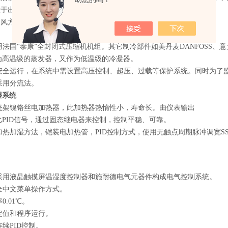
置于出风口。
送风方式为上送风下回风方式。
采用法国“泰康”全封闭式压缩机机组。其它制冷部件如美丹麦DANFOSS、意
为高温级的蒸发器，又作为低温级的冷凝器。
系统安全运行，在系统中需设置高压控制、超压、过载等保护系统。同时为
节采用分流法。
湿系统
用瓷架镍铬丝电加热器，此加热器热惰性小，寿命长。由仪表输出
PID信号，通过固态继电器来控制，控制平稳、可靠。
电加热加湿方法，铠装电加热管，PID控制方式，使用无触点周期脉冲调宽
：采用液晶触摸屏温湿度控制器和施耐德电气元器件构成电气控制系统。
用全中文菜单操作方式。
0.01℃。
：定值和程序运行。
连续PID控制。