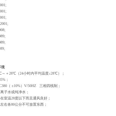
001;
001;
001;
2001;
008;
989;
989;
89;
环境
℃～＋28℃（24小时内平均温度≤28℃）；
85%；
380（ ±10%）V/50HZ 三相四线制；
去离子水或纯净水；
要在室温28度以下而且通风良好；
后左右各80公分不可放置东西；