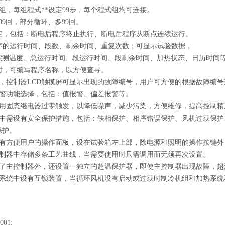
120组，每组程式**设定99步，每个程式组均可连接。
99回，部分循环、多99回。
设定，包括：断电后程序终止执行、断电后程序从断点连续运行。
程序的运行时间、段数、剩余时间、重复次数；可显示试验数据，
实测温度、总运行时间、段运行时间、段剩余时间、加热状态、日历时间
序时，可编写程序名称，以方便查寻。
障时，控制器LCD触摸屏可显示出现的故障编号，用户可方便的根据故障编
种报警功能选择，包括：值报警、偏差报警等。
统采用固态继电器过零触发，以降低噪声，减少污染，方便维修，提高控制精
制系统中需设有安全保护措施，包括：缺相保护、相序错误保护、风机过载保
保护。
统设有方便用户的操作面板，设在试验箱左上部，除电源和照明的操作按键
在控制器中存储多条工艺曲线，当需要使用时只需调用而无须再次设置。
统中除了主控制器外，还设置一独立的超温保护器，即使主控制器出现故障，
气控制系统中设有互锁装置，当循环风机没有启动或过载时制冷机组和加热系
001;