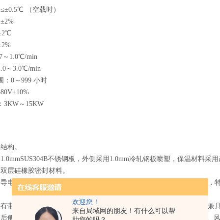
≤±0.5℃ （空载时）
±2%
±2℃
±2%
～1.0℃/min
0～3.0℃/min
围：0～999 小时
80V±10%
：3KW～15KW
体结构。
用1.0mmSUS304B不锈钢板，外侧采用1.0mm冷轧钢板喷塑，保温材料
用双层硅橡胶密封材料。
层导电膜钢化中空玻璃，尺寸大小为200×300mm为防止低温时玻璃结
欢迎您！
设有带塞子的φ50mm测试孔，塞子材料为硅橡胶低发泡，能耐高低温，兼
来自局域网的朋友！有什么可以帮
作室后侧设置有一个空气调节柜，在其间安装蒸发器、电加热器、加湿器、
助您的吗？