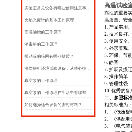
高温试验
实验室常见设备有哪些使用注意事项？
靠性的重要
高质量、安
火焰光度计的基本工作原理
1.
产品实用
高温油槽的工作原理
2
.
技术良好
3
.
使用安全
消毒柜的工作原理
4
.
外形美观
5
.
环保、节
振动筛的筛网有哪些材质？
6
.
静音
深度解析环境试验设备：从核心技术到行业应用
7
.
扩展及搬
8
.
操作简单
真空泵的工作原理
9
.
管理性强
1
0
.
优秀的售
真空泵的工作原理在生活中有哪些应用？
二、参照标
相关标准为
如何选择适合设备的密封材料？
1、
《低压配电
2、
《供配电设计
3、
《电气装置