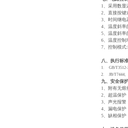
1、
采用
数显
2、
直接按键
3、
时间继电
4、
温度斜率
5、
温度斜率
6、
温度控制均
7、
控制模式
八、执行标
1. GB/T3512-
2. JB/T7444;
九、安全保
1
、
附有无熔
2
、
超温保护
3
、
声光报警
4
、
漏电保护
5
、
缺相保护