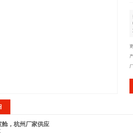
更
绍
室舱，杭州厂家供应
点