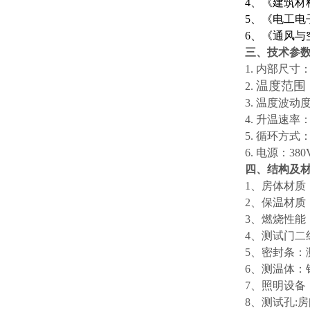
4、
《建筑材料
5、
《电工电子产
6、
《通风与空
三
、技术参
1. 内部尺
温度范围：
2.
3. 温度波动
4. 升温速率：
5. 循环方
6. 电源：3
四
、结构及
1、房体材质
2、保温材质
3、燃烧性能
4、
测试门
二
5、
密封条：
6、
测温体：铂
7、
照明设备
8、
测试孔: