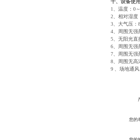
十、设备使
1
、
温度：0～
2
、
相对湿度：
3
、
大气压：86
4
、
周围无强
5
、
无阳光直
6
、
周围无强
7
、
周围无强
8
、
周围无高
9
、
场地通风
您的
您的