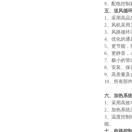
9、
配电控制
五
、送风循
1、
采用高品
2、
风机采用
3、
风路循环
4、
优化的通
5、
更节能，
6、
更静音，
7、
极小的管
8、
安装、保
9、
高质量及
10、
所有部件
六
、加热系
1、
采用高效
2、
加热系统
3、
温度控制
能。
七
、电路控