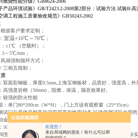
燃烧性能分级》GB8624-2006
品环境试验》GB/T2423.2-200
8
第2部分：试验方法 试验B:高
调工程施工质量验收规范》GB50243-2002
数
寸：根据客户要求定制
；
室温+10℃～70℃
；
度：±1℃ （空载时）；
 3～5℃/min；
式：风扇强制循环方式；
80V 三相五线制；
材质
：双面彩钢板，厚度0.5mm,上海宝钢板材，品质好，强度高，
：高强度岩棉（50mm)，阻燃，保温，隔音效果好。
：较强的防火性能
组：
单
门
80
*
200
cm（W*H），门上方设有观察窗（
25
*
35
cm）
测试门与房体采耐高低温双层高张性密封条,以确保测试区之密闭
金PT100 。
：
5
0W防爆照明灯（
4
盏）。
欢迎您！
来自局域网的朋友！有什么可以帮
房间预留测试孔,以备外接测试电源线或信号线使用（按客户实际
助您的吗？