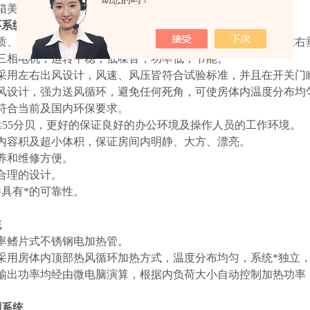
箱美观、大方，位置设置合理，操作方便。
环系统
及抽排风降温系统
质
、大风量循环风机
，
中间吸风，两侧出风，
以达强制对流左右
三相电机，运转平稳，低噪音，功率低，节能。
采用左右出风设计，风速、风压皆符合试验标准，并且在开关门
风设计，强力送风循环，避免任何死角，可使房体内温度分布均
符合当前及国内环保要求。
≤55分贝，更好的保证良好的办公环境及操作人员的工作环境。
内容积及超小体积，保证房间内明静、大方、漂亮。
养和维修方便。
合理的设计。
具有*的可靠性。
统
率
鳍片
式不锈钢电加热管。
采用房体内顶部热风循环加热方式，温度分布均匀，系统*独立
输出功率均经由微电脑演算，根据内负荷大小自动控制加热功率
制系统