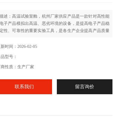
描述：高温试验室舱，杭州厂家供应产品是一款针对高性能
电子产品模拟出高温、恶劣环境的设备，是提高电子产品稳
定性、可靠性的重要实验工具，是各生产企业提高产品质量
和竞争性的重要生产流程，因此老化房也必须保证自身工作
的稳定性，它必须是高质量、安全可靠，同时为应对以后生
新时间：2026-02-05
产的发展需求，它也应是灵活的、开放的、具备一定的可扩
产品型号：
展性 。
厂商性质：生产厂家
联系我们
留言询价