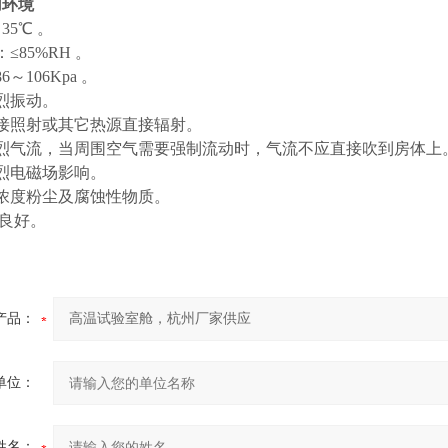
用环境
35℃ 。
≤85%RH 。
～106Kpa 。
烈振动。
接照射或其它热源直接辐射。
烈气流，当周围空气需要强制流动时，气流不应直接吹到房体上
烈电磁场影响。
浓度粉尘及腐蚀性物质。
良好。
产品：
单位：
姓名：