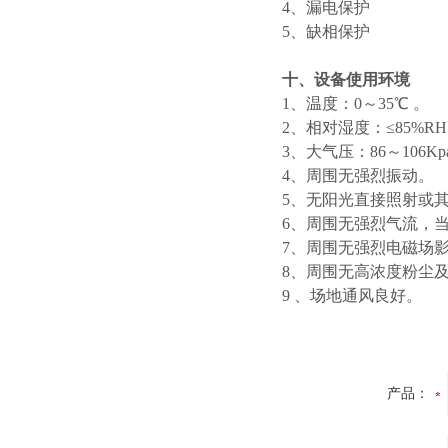
4
、
漏电保护
5
、
缺相保护
十、设备使用环境
1
、
温度：0～35℃ 。
2
、
相对湿度：≤85%RH
3
、
大气压：86～106Kp
4
、
周围无强烈振动。
5
、
无阳光直接照射或
6
、
周围无强烈气流，
7
、
周围无强烈电磁场
8
、
周围无高浓度粉尘
9
、
场地通风良好。
产品：