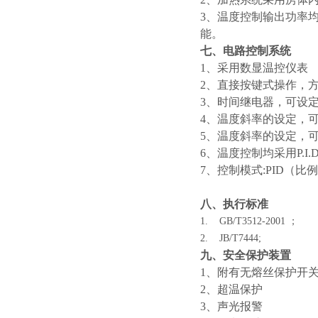
3、
温度控制输出功率
能。
七
、电路控制系统
1、
采用
数显温控仪表
2、
直接按键式操作，
3、
时间继电器，可设
4、
温度斜率的设定，
5、
温度斜率的设定，
6、
温度控制均采用P.I
7、
控制模式:PID（
八、执行标准
1. GB/T3512-2001 ；
2. JB/T7444;
九、安全保护装置
1
、
附有无熔丝保护开
2
、
超温保护
3
、
声光报警