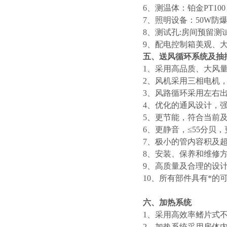
6、
测温体：铂金PT100
7、
照明设备：
5
0W防
8、
测试孔:房间预留测
9、
配电控制箱美观、
五
、送风循环系统
及抽
1、
采用高品质
、大风
2、
风机采用三相电机
3、
风路循环采用左右
4、
优化的通风设计，
5、
更节能，符合当前
6、
更静音，≤55分贝
7、
极小的管内容积及
8、
安装、保养和维修
9、
高质量及合理的设
10、
所有部件具有*的
六
、加热系统
1、
采用高效率
鳍片
式
2、
加热系统采用房体