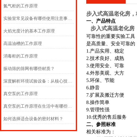
氮气柜的工作原理
步入式高温老化房，
实验室常见设备有哪些使用注意事项？
一、
产品
特点
步入式高温老化房
火焰光度计的基本工作原理
可靠性的重要实验工具
是高质量、安全可靠的
高温油槽的工作原理
1.
产品实用、稳定
消毒柜的工作原理
2
.
技术良好、成熟
3
.
使用安全、可靠
振动筛的筛网有哪些材质？
4
.
外形美观、大方
5
.
环保、节能
深度解析环境试验设备：从核心技术到行业应用
6
.
静音
真空泵的工作原理
7
.
扩展及搬迁方便
8
.
操作简单
真空泵的工作原理在生活中有哪些应用？
9
.
管理性强
1
0
.
优秀的售后服务
如何选择适合设备的密封材料？
二、参照标准
相关标准为：