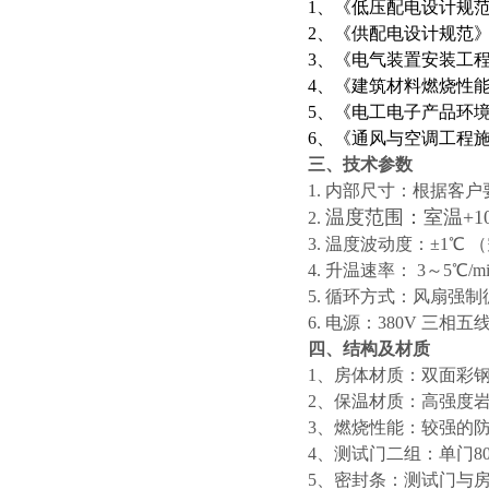
1、
《低压配电设计规范》G
2、
《供配电设计规范》GB5
3、
《电气装置安装工程接
4、
《建筑材料燃烧性能分级
5、
《电工电子产品环境试验》
6、
《通风与空调工程施工质
三
、技术参数
1. 内部尺寸：根据客
温度范围：室温+10
2.
3. 温度波动度：±1℃
4. 升温速率： 3～5℃/m
5. 循环方式：风扇强
6. 电源：380V 三相五
四
、结构及材质
1、房体材质：双面彩钢
2、保温材质：高强度岩
3、燃烧性能：较强的
4、
测试门
二
组：
单
门
8
5、
密封条：测试门与房