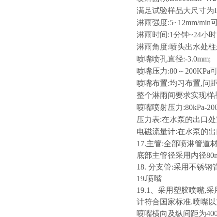
满足试验样品大尺寸为L600
淋雨强度:5~12mm/min
淋雨时间:1分钟~24小
淋雨角度:喷头出水处柱呈
喷嘴喷孔直径:-3.0mm;
喷嘴压力:80～200KPa可
喷嘴布置:均习布置,问距
整个淋雨间要求实现样品
喷嘴喷射压力:80kPa-20
压力表:在水泵的出口处安装
电磁流量计:在水泵的出口
17.主管:全部喷淋管
底部主管径采用内径80
18. 分支管:采用不锈钢
19
.
喷嘴
19.1、采用塑胶喷嘴
计符合国家标准.喷嘴以
喷嘴横向及纵间距为400