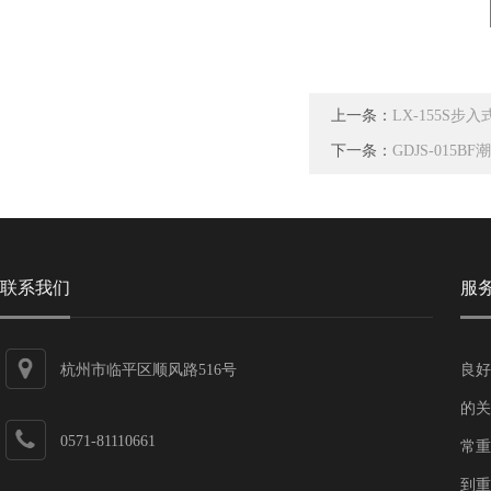
上一条：
LX-155S
下一条：
GDJS-01
联系我们
服
杭州市临平区顺风路516号
良好
的关
0571-81110661
常重
到重