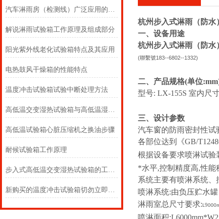
汽车淋雨房（检测线）广泛应用的必然性
杭州步入式淋雨（防水
解说淋雨试验箱工作原理及组成部分
一、设备用途
杭州步入式淋雨（防水
阳光紫外线老化试验箱特点及其应用
(
號
183--6802--1332)
聯繫
电热鼓风干燥箱的性能特点
二、产品规格(单位:mm
温度冲击试验箱试验中断处理方法
型号:
LX-155S
室内尺寸
高低温交变湿热试验箱与高低温湿热试验箱有什么区别？？
三、设计参数
汽车窗的防雨密封性试
高低温试验箱心脏压缩机之换油步骤
各部位达到《GB/T124
耐候试验箱工作原理
根据设备要求喷淋试验
*水平,控制精度高,性
步入式高低温交变湿热试验箱的工作原理
系统主要有喷淋系统、
新购买的温度冲击试验箱切勿立即通电使用
喷淋系统:由负压贮水
淋雨室总尺寸要求:
9
L
000
喷淋面积:L6000mm*W2