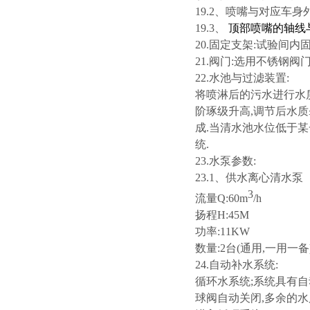
19.2、喷嘴与对应车身外
19.3、
顶部喷嘴的轴线
20.固定支架:试验间内
21.阀门:选用不锈钢阀
22.水池与过滤装置:
将喷淋后的污水进行水质
阶琢级升高,调节后水质≤
成.当清水池水位低于某
统.
23.水泵参数:
23.1、供水离心清水泵
3
流量Q:60m
/h
扬程H:45M
功率:11KW
数量:2台(通用,一用一备
24.自动补水系统:
循环水系统;系统具有
球阀自动关闭,多余的水