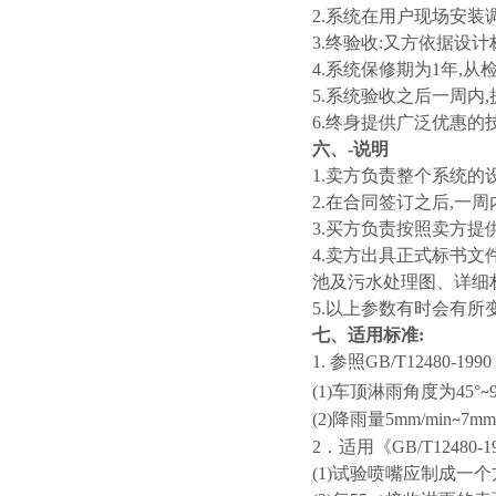
2.系统在用户现场安装
3.终验收:又方依据设
4.系统保修期为1年,
5.系统验收之后一周内
6.终身提供广泛优惠的
六、-说明
1.卖方负责整个系统的
2.在合同签订之后,一
3.买方负责按照卖方提
4.卖方出具正式标书
池及污水处理图、详细
5.以上参数有时会有所
七、适用标准:
1. 参照GB/T12480
(1)车顶淋雨角度为45°
~
(2)降雨量5mm/min
7mm/
~
2．适用《GB/T1248
(1)试验喷嘴应制成一