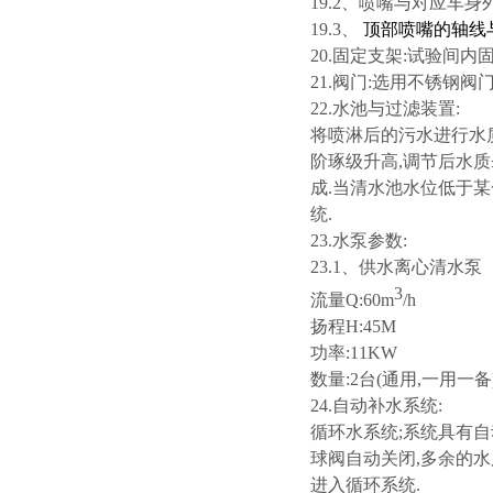
19.2、喷嘴与对应车身外
19.3、
顶部喷嘴的轴线
20.固定支架:试验间内
21.阀门:选用不锈钢阀
22.水池与过滤装置:
将喷淋后的污水进行水质
阶琢级升高,调节后水质≤
成.当清水池水位低于某
统.
23.水泵参数:
23.1、供水离心清水泵
3
流量Q:60m
/h
扬程H:45M
功率:11KW
数量:2台(通用,一用一备
24.自动补水系统:
循环水系统;系统具有
球阀自动关闭,多余的水
进入循环系统.