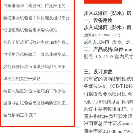
汽车淋雨房（检测线）广泛应用的必然性
步入式淋雨（防水）房
解说淋雨试验箱工作原理及组成部分
一、设备用途
步入式淋雨（防水）房
恒温恒湿试验箱用水要求标准
(
號
183--6802--1332)
聯繫
带您了解盐雾试验箱多次加水的真相！
二、产品规格(单位:mm
恒温恒湿试验箱升、降温速率测试方法
型号:
LX-155S
室内尺寸
如何解决恒温恒湿试验箱排气量不足的问题
三、设计参数
汽车窗的防雨密封性试
详细介绍真空干燥箱
各部位达到《GB/T124
两箱式温度冲击试验箱的工作原理及注意事项
根据设备要求喷淋试验
*水平,控制精度高,性
温度冲击试验箱吊蓝移动装置的工作原理
系统主要有喷淋系统、
氮气柜的工作原理
喷淋系统:由负压贮水
淋雨室总尺寸要求:
9
L
000
喷淋面积:L6000mm*W2