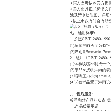
3.买方负责按照卖方提
4.卖方出具正式标书
池及污水处理图、详细
5.以上参数有时会有所
七、适用标准:
1. 参照GB/T12480
(1)车顶淋雨角度为45°
~
(2)降雨量5mm/min
7mm/
~
2．适用《GB/T1248
(1)试验喷嘴应制成一
(2)每55㎡接收淋雨
(3)喷嘴压力小为375kP
(4)试验样品置于淋雨设
售后服务:
八、
尊重和对产品的负责.
一.产品质量承诺