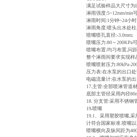
满足试验样品大尺寸为L600
淋雨强度:5~12mm/min
淋雨时间:1分钟~24小
淋雨角度:喷头出水处柱呈
喷嘴喷孔直径:-3.0mm;
喷嘴压力:80～200KPa可
喷嘴布置:均习布置,问距
整个淋雨间要求实现样品
喷嘴喷射压力:80kPa-20
压力表:在水泵的出口处安装
电磁流量计:在水泵的出口
17.主管:全部喷淋管
底部主管径采用内径80
18. 分支管:采用不锈钢
19
.
喷嘴
19.1、采用塑胶喷嘴
计符合国家标准.喷嘴以
喷嘴横向及纵间距为400