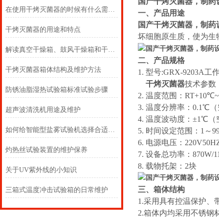
国产干烤灭菌器，制药
在使用干烤灭菌器的时候有什么需要注意的地方
一、产品用途
国产干烤灭菌器，制药
干烤灭菌器的用途和特点
坏细胞原生质，使为生
解读真空干燥箱、鼓风干燥箱和干烤灭菌器的不同之处
二、产品规格
干烤灭菌器箱体结构及维护方法
1. 型号:GRX-9203A工
干烤灭菌器
技术参数
防锈油脂湿热试验箱标准试验步骤
2. 温度范围：RT+10℃~
3. 温度分辨率：0.1℃
超声波清洗机用途及维护
4. 温度波动度：±1℃
如何给智能型盐雾试验机选择合适的压缩机
5. 时间设定范围：1～9999
6. 电源电压：220V50H
灼热丝试验装置的维护保养
7. 设备总功率：870W/112
8. 载物托架：2块
关于UV紫外线的小知识
三、箱体结构
三箱式温度冲击试验箱的日常维护
1.采用具有控温保护
2.箱体内均采用不锈