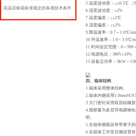
5.温度波动度：≤±0.5℃ 
高温试验箱标准规定的各项技术条件
6.湿度波动度：±2%
7.温度偏差：≤±2℃
8.湿度偏差：≤±2%
9.降温速率：0.7～1.0℃/mi
10.升温速率：1.0～3.0℃/m
11.时间设定范围：0～999
12.电源电压：380V±10%
13.设备总功率：3KW～15
四、箱体结构
1.箱体采用整体结构。
2.箱体内侧采用1.0mmS
3.大门密封采用双层硅橡
4.观察窗为多层导电膜钢
明。
5.在箱体侧面设有带塞子
6.在箱体工作室后侧设置