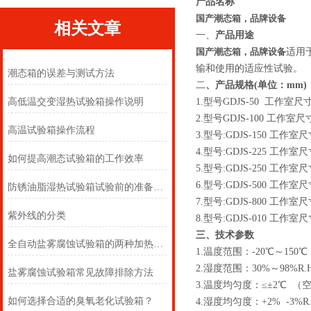
产品名称
国产潮态箱，品牌
设备
相关文章
一、
产品用途
国产潮态箱，品牌
设备
适用
输和使用的适应性试验。
潮态箱的误差与测试方法
二
、产品规格
(单位：mm)
高低温交变湿热试验箱操作说明
1.型号GDJS-50 工作室尺寸:
2.型号GDJS-100 工作室尺寸:
高温试验箱操作流程
3.型号:GDJS-150 工作室尺寸
4.型号:GDJS-225 工作室尺寸
如何提高潮态试验箱的工作效率
5.型号:GDJS-250 工作室尺寸
6.型号:GDJS-500 工作室尺寸
防锈油脂湿热试验箱试验前的准备工作及试验步骤详解
7.型号:GDJS-800 工作室尺寸
紫外线的分类
8.型号:GDJS-010 工作室尺寸
三、技术参数
全自动盐雾腐蚀试验箱的两种加热方式对比
1.温度范围：-20℃～150℃（A
2.湿度范围：30%～98%R
盐雾腐蚀试验箱常见故障排除方法
3.温度均匀度：≤±2℃ （
如何选择合适的臭氧老化试验箱？
4.湿度均匀度：+2% -3%R