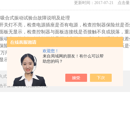
更新时间：2017-07-21 点击
磁吸合式振动试验台故障说明及处理
源开关灯不亮，检查电源插座是否有电源，检查控制器保险丝是否
制面板无显示，检查控制器与面板连接线是否接触不良或脱落，
或振动小，检查振动选择开关是否对应正确，或把高低调节参数差
烧保险丝或开机即烧保险丝，①电源电压不正常②外部进线电压
欢迎您！
万用表测台体垂直1/2脚或水平3/4脚，阻值1~20欧皆正常；
来自局域网的朋友！有什么可以帮
障显示代码及处理方法：
助您的吗？
入式试验室日常维护及保养
热干燥箱与干烤灭菌柜对比