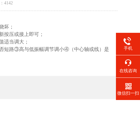
量：
4142
烧坏；
重新按压或接上即可；
值适当调大；
手机
是否短路③高与低振幅调节调小④（中心轴或线）是
在线咨询
微信扫一扫