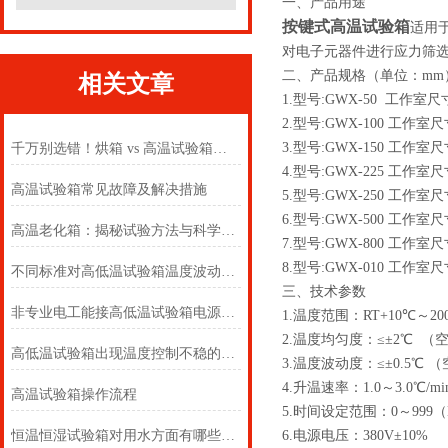
一、产品用途
按键式高温试验箱
适用
对电子元器件进行应力筛
二、产品规格（单位：mm
相关文章
1.型号:GWX-50 工作室尺寸:
2.型号:GWX-100 工作室尺寸
3.型号:GWX-150 工作室尺寸
千万别选错！烘箱 vs 高温试验箱，90% 工程人都弄混了
4.型号:GWX-225 工作室尺寸
高温试验箱常见故障及解决措施
5.型号:GWX-250 工作室尺寸
6.型号:GWX-500 工作室尺寸
高温老化箱：揭秘试验方法与科学原理
7.型号:GWX-800 工作室尺寸:
8.型号:GWX-010 工作室尺寸:
不同标准对高低温试验箱温度波动度的定义
三、技术参数
非专业电工能接高低温试验箱电源吗？
1.温度范围：RT+10℃～20
2.温度均匀度：≤±2℃ （
高低温试验箱出现温度控制不稳的现象如何解决？
3.温度波动度：≤±0.5℃ 
4.升温速率：1.0～3.0℃/mi
高温试验箱操作流程
5.时间设定范围：0～999
恒温恒湿试验箱对用水方面有哪些要求
6.电源电压：380V±10%