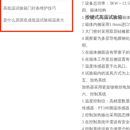
7.设备总功率：3KW～13.
高低温试验箱门封条维护技巧
四、箱体结构
按键式高温试验箱
1.
箱
是什么原因造成低温试验箱温差大
2.箱体内侧采用1.0mm
3.大门密封采用双层硅橡
4.观察窗为多层导电膜钢
明。
5.在箱体侧面设有带塞子
6.在箱体工作室后侧设置
7.温度传感器置于出风口。
8.试验箱内的送风方式为
五、加热系统
加热器采用瓷架镍铬丝电加
六、控制系统
1.温度控制仪：高精度数
传感器：PT100测温传感
2.控制加热输出采用固态
3.在控制系统中需设有安
4.控制系统设有方便用户