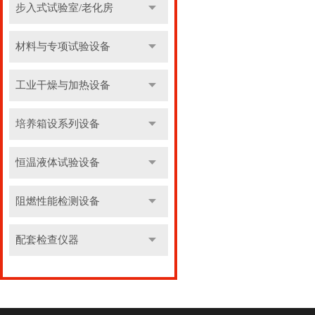
步入式试验室/老化房
材料与专项试验设备
工业干燥与加热设备
培养箱设系列设备
恒温液体试验设备
阻燃性能检测设备
配套检查仪器