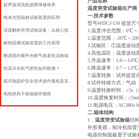
产品名称
超声波清洗机故障维修保养
温度突变试验箱生产商
一.技术参数
电表光照辐射试验装置的应用
型号WDCJ-150 提篮尺寸
深度解析环境试验设备：从核心技术到行业应用
1.温度冲击范围：0℃～15
2.温度范围：-20℃～200
耐热阻燃试验装置的工作原理
3.试验区：①温度波动度
4.高低温区：温度波动度≤
阐述国内紫外光耐气候老化试验箱与市场的分析
5.升温速率：1.0～3.0℃/
6.降温速率：0.7～1.0℃/
恒温冷水机气密性如何检测？
7.温度转换：试件提
箱式电阻炉安全技术操作规程及实验步骤
8.试件转移方式：气动
9.温度转换时间：≤5
电热鼓风干燥箱操作规程
10.温度恢复时间：≤5mi
11.电源电压：AC380±1
二.箱体结构
1．
温度突变试验箱
结
外形美观，制冷机组置
电器控制面板置于试验