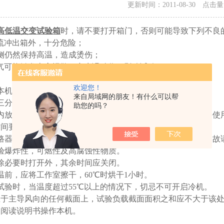
更新时间：2011-08-30 点击
高低温交变试验箱
时，请不要打开箱门，否则可能导致下列不良
流冲出箱外，十分危险；
侧仍然保持高温，造成烫伤；
气可能触发火灾报警，产生误动作，影响试验；
欢迎您！
本机必须安全确实接地，以免产生静电感应。
来自局域网的朋友！有什么可以帮
三分钟内关闭再开启冷冻机组。
助您的吗？
箱内放置发热试品时，试品电源控制请使用外加电源，不要直接使
时间要尽可能的短。
路器、超温保护器，提供本机测试品以及操作者的安全保护，故
验爆炸性，可燃性及高腐蚀性物质。
除必要时打开外，其余时间应关闭。
温前，应将工作室擦干，60℃时烘干1小时。
试验时，当温度超过55℃以上的情况下，切忌不可开启冷机。
直于主导风向的任何截面上，试验负载截面面积之和应不大于该
细阅读说明书操作本机。