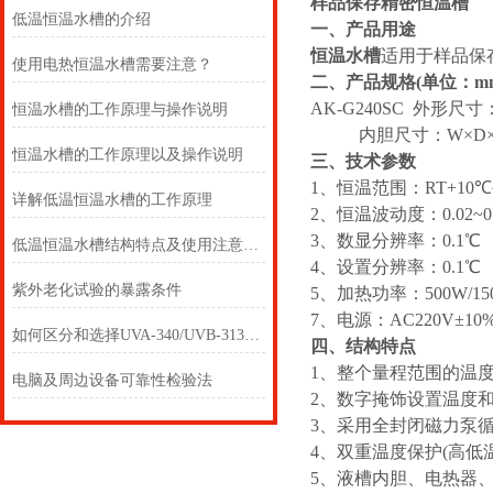
样品保存精密恒温槽
低温恒温水槽的介绍
一、产品用途
恒温水槽
适用于样品保
使用电热恒温水槽需要注意？
二、产品规格(单位：m
AK-G240SC 外形尺寸：W
恒温水槽的工作原理与操作说明
内胆尺寸：
W×D
恒温水槽的工作原理以及操作说明
三、技术参数
1、恒温范围：RT+10℃
详解低温恒温水槽的工作原理
2、恒温波动度：0.02~0.
3、数显分辨率：0.1℃
低温恒温水槽结构特点及使用注意事项
4、设置分辨率：0.1℃
紫外老化试验的暴露条件
5、加热功率：500W/150
7、电源：AC220V±10%
如何区分和选择UVA-340/UVB-313紫外线老化灯管
四、结构特点
1、整个量程范围的温度
电脑及周边设备可靠性检验法
2、数字掩饰设置温度和
3、采用全封闭磁力泵
4、双重温度保护(高
5、液槽内胆、电热器