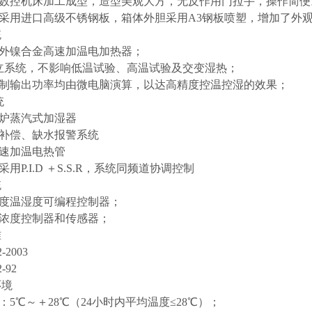
用数控机床加工成型，造型美观大方，无反作用门拉手，操作简便
采用进口高级不锈钢板，箱体外胆采用A3钢板喷塑，增加了外
统
红外镍合金高速加温电加热器；
立系统，不影响低温试验、高温试验及交变湿热；
控制输出功率均由微电脑演算，以达高精度控温控湿的效果；
统
锅炉蒸汽式加湿器
动补偿、缺水报警系统
速加温电热管
用P.I.D ＋S.S.R，系统同频道协调控制
统
精度温湿度可编程控制器；
氧浓度控制器和传感器；
准
-2003
-92
环境
：5℃～＋28℃（24小时内平均温度≤28℃）；