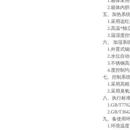
1.箱体采
2.箱体内胆
五、加热系
1.采用远
2.高温*独
3.温湿度
六、
加湿系
1.外置式
2.水位自
3.不锈钢高
4.度控制均采
七、控制系
1.采用高
2.采用臭
八、执行标
1.GB/T7762
2.GB/T3642
九、备使用
1.环境温度