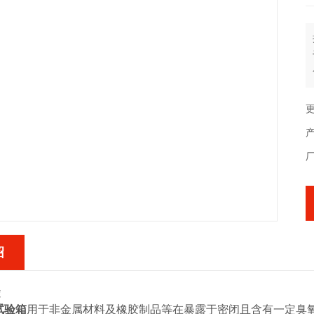
更
产
绍
途
试验箱
用于非金属材料及橡胶制品等在暴露于密闭且含有一定臭