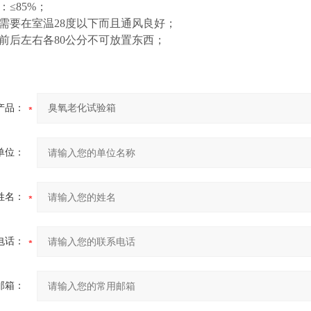
：≤85%；
需要在室温28度以下而且通风良好；
前后左右各80公分不可放置东西；
产品：
单位：
姓名：
电话：
邮箱：