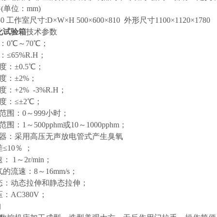
(单位：mm)
 工作室尺寸:D×W×H 500×600×810 外形尺寸1100×1120×1780
化试验箱
技术参数
：0℃～70℃；
≤65%R.H；
：±0.5℃；
度：±2%；
：+2% -3%R.H；
度：≤±2℃；
范围：0～999小时；
：1～500pphm或10～1000pphm；
生器：采用高压无声放电管式产生臭氧
≤10％ ；
 1～2r/min；
的流速：8～16mm/s；
态：动态拉伸和静态拉伸；
：AC380V；
构