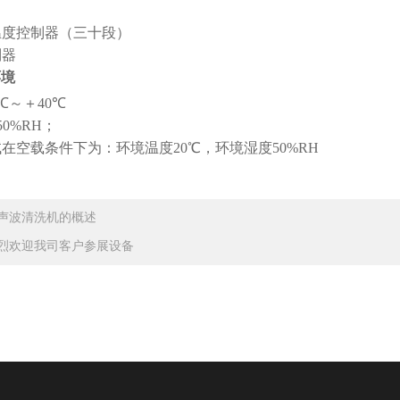
温度控制器（三十段）
制器
环境
℃～＋
40
℃
50%RH
；
试在空载条件下为：环境温度
20
℃
，环境湿度
50%RH
声波清洗机的概述
烈欢迎我司客户参展设备