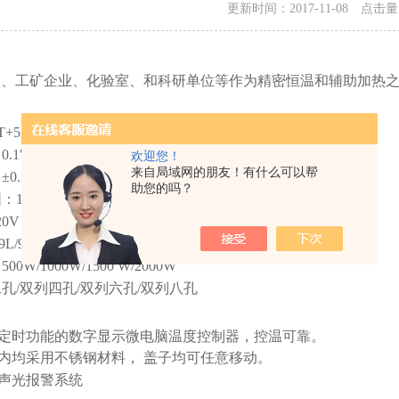
更新时间：2017-11-08 点击
校、工矿企业、化验室、和科研单位等作为精密恒温和辅助加热
T+5
℃
~99
℃
：
0.1
℃
（空载时）
欢迎您！
来自局域网的朋友！有什么可以帮
±
0.5
℃
（空载时）
助您的吗？
围：
1
～
9999 minutes
20V 50HZ
9L/9.9L/14.8L/19.8
：
500W/1000
W/1500 W/2000W
二孔
/
双列四孔
/
双列六孔
/
双列八孔
定时功能的数字显示微电脑温度控制器，控温可靠。
内均采用不锈钢材料，
盖子均可任意移动。
声光报警系统