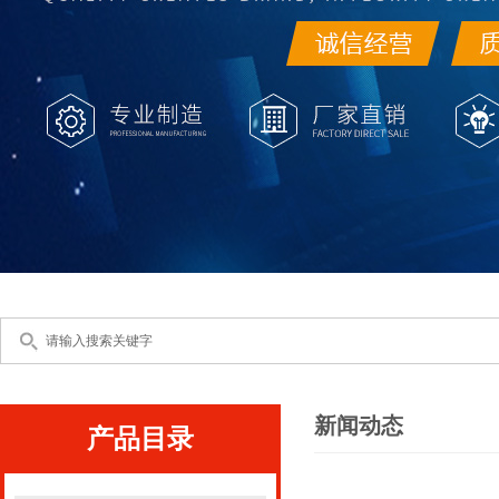
新闻动态
产品目录