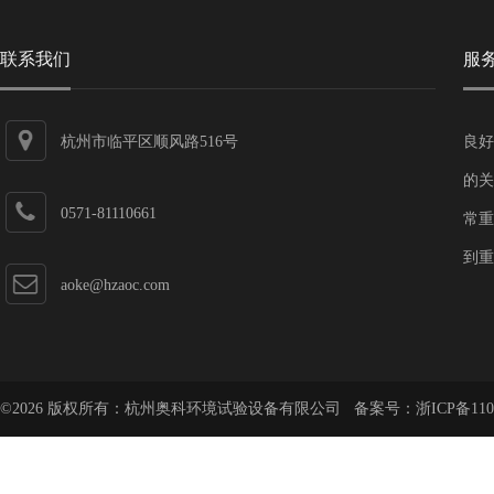
联系我们
服
杭州市临平区顺风路516号
良好
的关
0571-81110661
常重
到重
aoke@hzaoc.com
©2026 版权所有：杭州奥科环境试验设备有限公司 备案号：
浙ICP备110