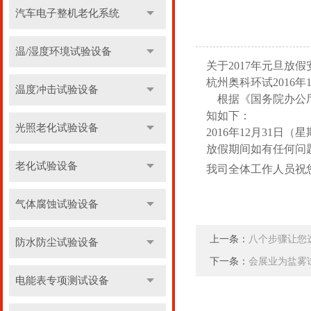
汽车电子整机老化系统
温/湿度环境试验设备
关于2017年元旦放
杭州奥科环试2016年
温度冲击试验设备
根据《国务院办公厅关
知如下：
光照老化试验设备
2016年12月31日
放假期间如有任何问
老化试验设备
我司全体工作人员祝
杭州奥科环境
二〇一六
气体腐蚀试验设备
上一条：
八个步骤让您
防水防尘试验设备
下一条：
会展业为盐雾
电能表专项测试设备