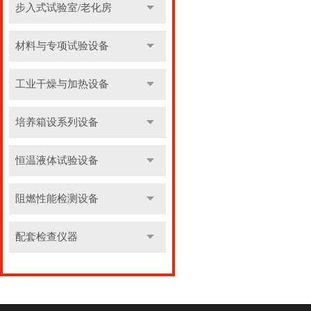
步入式试验室/老化房
材料与专项试验设备
工业干燥与加热设备
培养箱设系列设备
恒温液体试验设备
阻燃性能检测设备
配套检查仪器