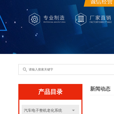
新闻动态
产品目录
汽车电子整机老化系统