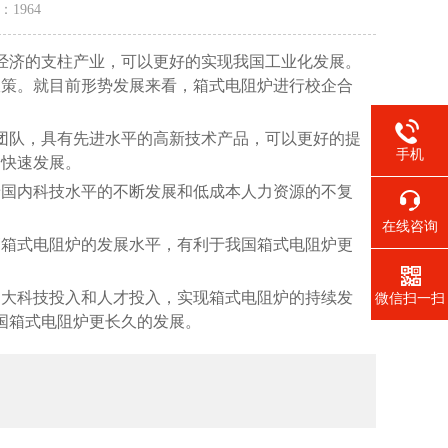
量：
1964
经济的支柱产业，可以更好的实现我国工业化发展。
政策。就目前形势发展来看，箱式电阻炉进行校企合
团队，具有先进水平的高新技术产品，可以更好的提
手机
的快速发展。
着国内科技水平的不断发展和低成本人力资源的不复
在线咨询
高箱式电阻炉的发展水平，有利于我国箱式电阻炉更
加大科技投入和人才投入，实现箱式电阻炉的持续发
微信扫一扫
国箱式电阻炉更长久的发展。