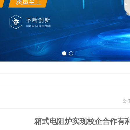
箱式电阻炉实现校企合作有