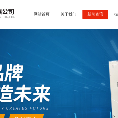
网站首页
关于我们
新闻资讯