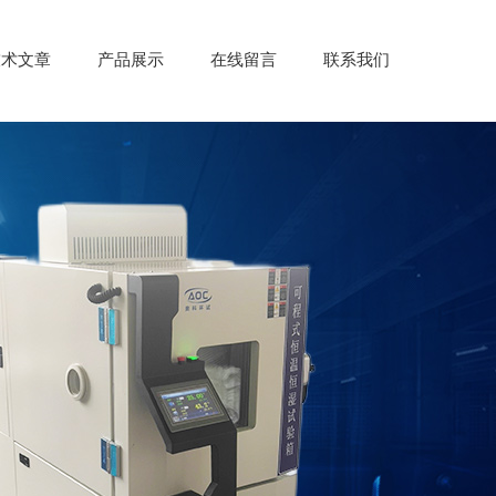
技术文章
产品展示
在线留言
联系我们