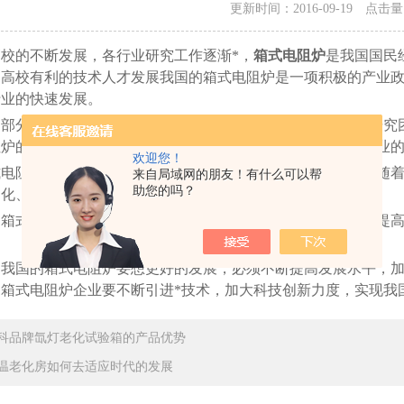
更新时间：2016-09-19 点击
校的不断发展，各行业研究工作逐渐*，
箱式电阻炉
是我国国民
用高校有利的技术人才发展我国的箱式电阻炉是一项积极的产业
行业的快速发展。
国部分高校已开设了箱式电阻炉方面的专业，拥有*与专业的研究
阻炉的发展水平，更好的实现箱式电阻炉的升级改造，实现行业
欢迎您！
式电阻炉要想实现快速发展目标，必须着力发展智能化产业。随
来自局域网的朋友！有什么可以帮
助您的吗？
动化、智能化的制造必然会成为未来箱式电阻炉发展的方向。
，箱式电阻炉实现与校企合作可以获得更高的技术力量，有效提
。
，我国的箱式电阻炉要想更好的发展，必须不断提高发展水平，
，箱式电阻炉企业要不断引进*技术，加大科技创新力度，实现我
科品牌氙灯老化试验箱的产品优势
温老化房如何去适应时代的发展