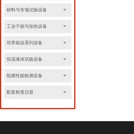
材料与专项试验设备
工业干燥与加热设备
培养箱设系列设备
恒温液体试验设备
阻燃性能检测设备
配套检查仪器