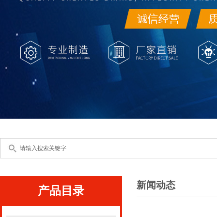
新闻动态
产品目录