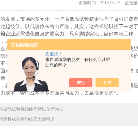
更新时间：2016-06-13 点击
的发展，市场的多元化，一些高低温试验箱企业为了吸引消费者
就此起彼伏。以低价位来售出产品，其实，这样长期以往下来对于
验箱
企业还需强化自身的硬实力。只有脚踏实地，做好本职工作
品，才能推进企业的进步与发展。
么产品都会打价格战，那么我们应当怎样正确的来对待呢？我想
欢迎您！
控制成本，不盲目的攀比，不无底线的减少成本和销售价格。将
来自局域网的朋友！有什么可以帮
得不一样的销售效果。
助您的吗？
面对如今紧张的市场，奥科环试将静下心来，寻找属于企业的“逃
创新，增加品牌的含金量，用硬实力说话。
，奥科
高低温试验箱
不是仅仅拨弄价格，在价格上做文章，而
力成本、管理成本等多方面共同发力，去赢得更多的*。
科振动试验机始终坚持以创新为主
州奥科成功签约临安天隆电子