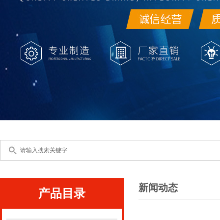
新闻动态
产品目录