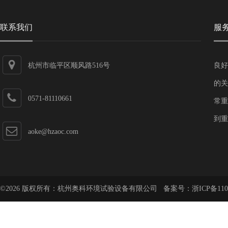
联系我们
服
杭州市临平区顺风路516号
良好
的关
0571-81110661
常重
到重
aoke@hzaoc.com
©2026 版权所有：杭州奥科环境试验设备有限公司 备案号：
浙ICP备110