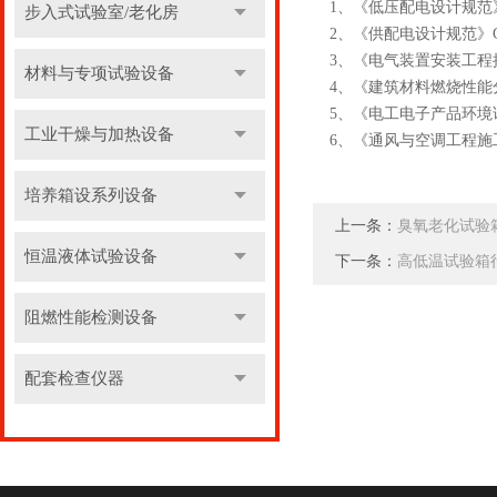
1、《低压配电设计规范》GB
步入式试验室/老化房
2、《供配电设计规范》GB5
3、《电气装置安装工程接地
材料与专项试验设备
4、《建筑材料燃烧性能分级》
5、《电工电子产品环境试验》
工业干燥与加热设备
6、《通风与空调工程施工质
培养箱设系列设备
上一条：
臭氧老化试验
恒温液体试验设备
下一条：
高低温试验箱
阻燃性能检测设备
配套检查仪器