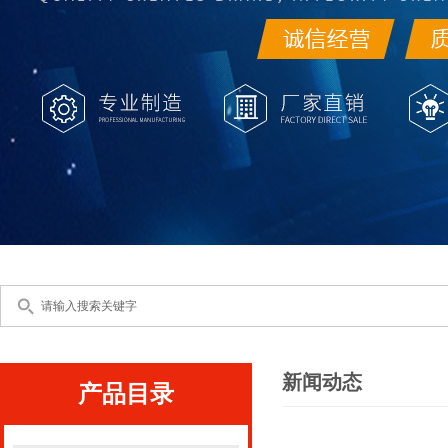
新闻动态
产品目录