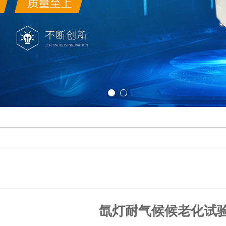
氙灯耐气候候老化试