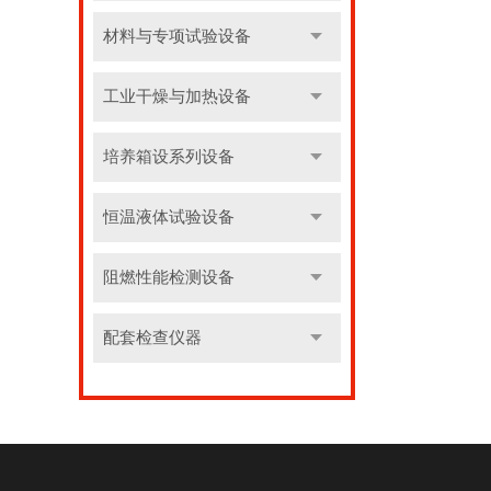
材料与专项试验设备
工业干燥与加热设备
培养箱设系列设备
恒温液体试验设备
阻燃性能检测设备
配套检查仪器