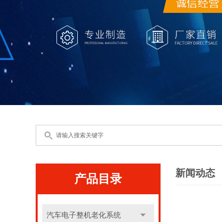
新闻动态
产品目录
汽车电子整机老化系统