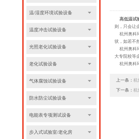
温/湿度环境试验设备
高低温试
则，只会让
温度冲击试验设备
杭州奥科环
状，如若不
光照老化试验设备
杭州奥科环
大专院校等
老化试验设备
杭州奥科环
上一条：
杭
气体腐蚀试验设备
下一条：
杭
防水防尘试验设备
电能表专项测试设备
步入式试验室/老化房