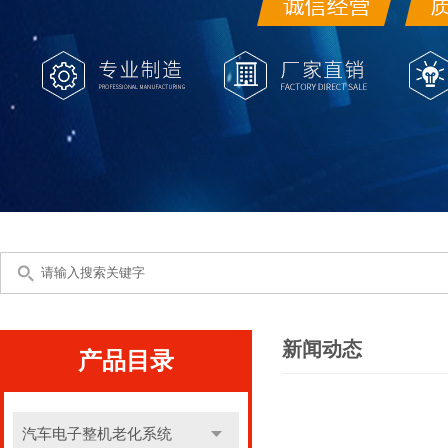
新闻动态
产品目录
汽车电子整机老化系统