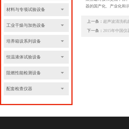
器的国产化、产业化和
材料与专项试验设备
上一条：
超声波清洗机
工业干燥与加热设备
下一条：
2015年中国
培养箱设系列设备
恒温液体试验设备
阻燃性能检测设备
配套检查仪器