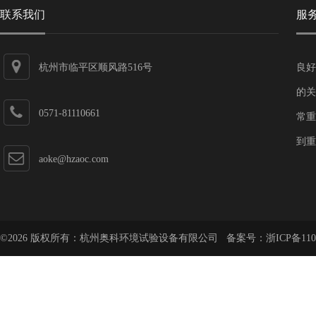
联系我们
服
杭州市临平区顺风路516号
良好
的关
0571-81110661
常重
到重
aoke@hzaoc.com
©2026 版权所有：杭州奥科环境试验设备有限公司 备案号：
浙ICP备110