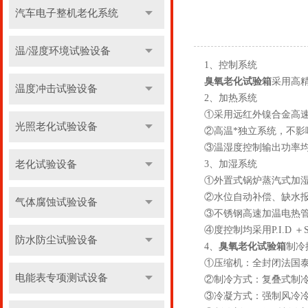
汽车电子整机老化系统
温/湿度环境试验设备
1、控制系统
臭氧老化试验箱
采用高
温度冲击试验设备
2、加热系统
①采用远红外镍合金高
光照老化试验设备
②高温*独立系统，不
③温湿度控制输出功率
老化试验设备
3、加湿系统
①外置式锅炉蒸汽式加
②水位自动补偿、缺水
气体腐蚀试验设备
③不锈钢高速加温电热
④度控制均采用P.I.D 
防水防尘试验设备
4、
臭氧老化试验箱
制冷
①压缩机：全封闭法国
电能表专项测试设备
②制冷方式：复叠式制
③冷凝方式：强制风冷