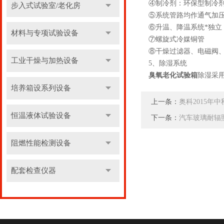
④制冷剂：环保型制冷
步入式试验室/老化房
⑤系统管路均作通气加压4
⑥升温、降温系统*独立
材料与专项试验设备
⑦螺旋式冷媒铜管
⑧干燥过滤器、电磁阀
工业干燥与加热设备
5、除湿系统
臭氧老化试验箱
除湿采
培养箱设系列设备
上一条：
奥科2015年
恒温液体试验设备
下一条：
汽车玻璃耐辐
阻燃性能检测设备
配套检查仪器