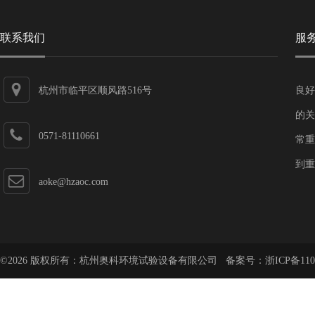
联系我们
服
杭州市临平区顺风路516号
良好
的关
0571-81110661
常重
到重
aoke@hzaoc.com
©2026 版权所有：杭州奥科环境试验设备有限公司 备案号：
浙ICP备110