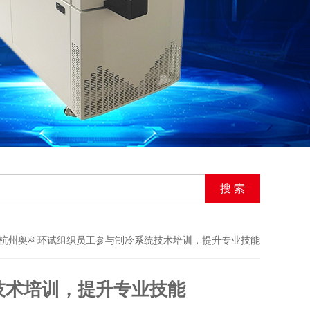
 杭州奥科环试组织员工参与制冷系统技术培训，提升专业技能
技术培训，提升专业技能