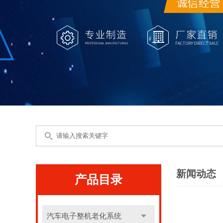
新闻动态
产品目录
汽车电子整机老化系统