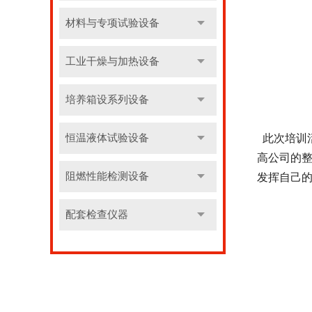
材料与专项试验设备
工业干燥与加热设备
培养箱设系列设备
此次培训
恒温液体试验设备
高公司的
阻燃性能检测设备
发挥自己
配套检查仪器