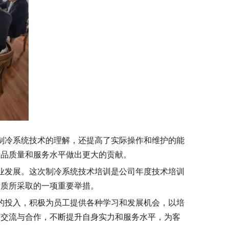
制冷系统技术的理解，还提高了实际操作和维护的能
产品质量和服务水平做出更大的贡献。
业发展。这次制冷系统技术培训是公司年度技术培训
素质所采取的一项重要举措。
的投入，积极为员工提供各种学习和发展机会，以培
的交流与合作，不断提升自身实力和服务水平，为客