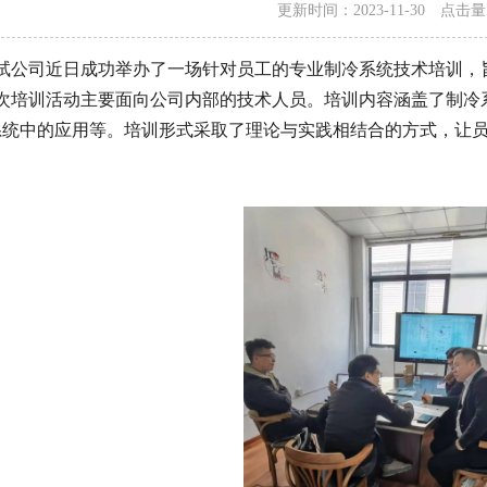
更新时间：2023-11-30 点击
试公司近日成功举办了一场针对员工的专业制冷系统技术培训，
次培训活动主要面向公司内部的技术人员。培训内容涵盖了制冷
系统中的应用等。培训形式采取了理论与实践相结合的方式，让