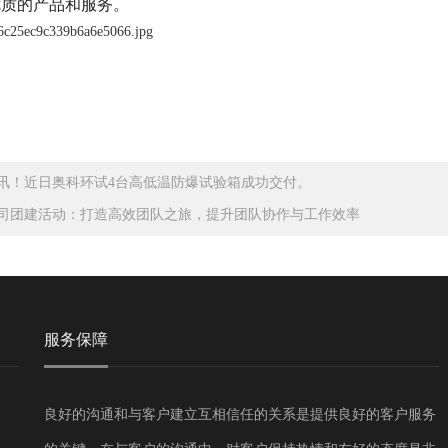
优质的产品和服务。
讯！近日奥科环试4台高低温防爆试验箱成功交付。
司团建活动：打造高效团队之旅，提升团队协作与工作效率
服务保障
良好的沟通和与客户建立互相信任的关系是提供良好的客户服务