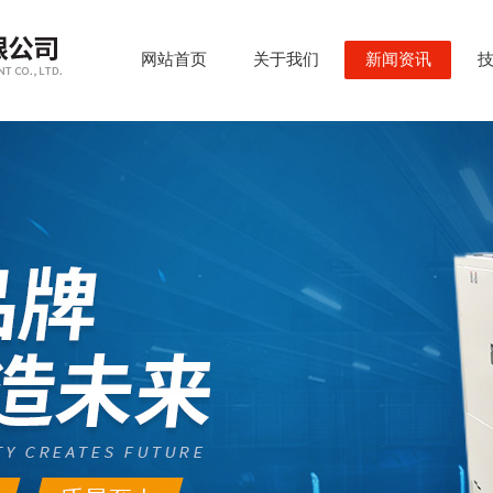
网站首页
关于我们
新闻资讯