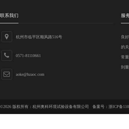
联系我们
服
杭州市临平区顺风路516号
良好
的关
0571-81110661
常重
到重
aoke@hzaoc.com
©2026 版权所有：杭州奥科环境试验设备有限公司 备案号：
浙ICP备110