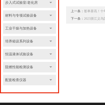
步入式试验室/老化房
上一条：
签单喜讯！十
材料与专项试验设备
下一条：
2023浙江
工业干燥与加热设备
培养箱设系列设备
恒温液体试验设备
阻燃性能检测设备
配套检查仪器