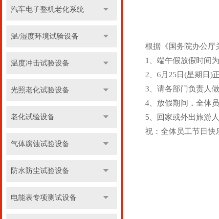
汽车电子整机老化系统
温/湿度环境试验设备
根据《国务院办公厅关
1、端午假放假时间
温度冲击试验设备
2、6月25日(星期日
3、请各部门负责人
光照老化试验设备
4、放假期间，全体
老化试验设备
5、回家或外出旅游
祝：全体员工节日快
气体腐蚀试验设备
防水防尘试验设备
电能表专项测试设备