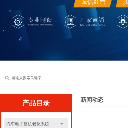
新闻动态
产品目录
汽车电子整机老化系统