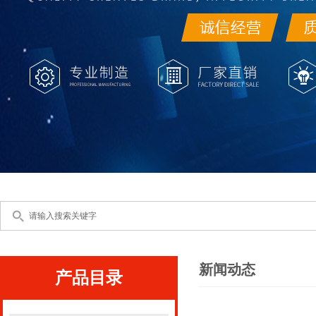
新闻动态
产品目录