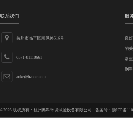
联系我们
服
杭州市临平区顺风路516号
良好
的关
0571-81110661
常重
到重
aoke@hzaoc.com
©2026 版权所有：杭州奥科环境试验设备有限公司 备案号：
浙ICP备110