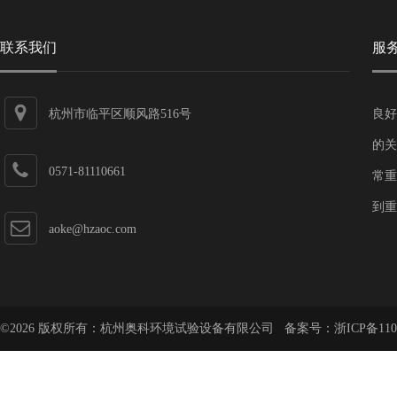
联系我们
服
杭州市临平区顺风路516号
良好
的关
0571-81110661
常重
到重
aoke@hzaoc.com
©2026 版权所有：杭州奥科环境试验设备有限公司 备案号：
浙ICP备110