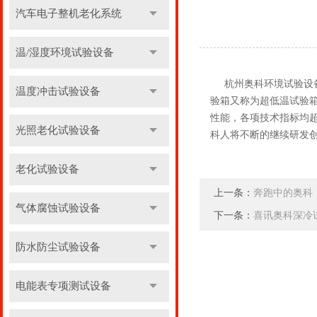
汽车电子整机老化系统
温/湿度环境试验设备
杭州奥科环境试验设备
温度冲击试验设备
验箱又称为超低温试验箱
性能，各项技术指标均
光照老化试验设备
科人将不断的继续研发
老化试验设备
上一条：
奔跑中的奥科
气体腐蚀试验设备
下一条：
喜讯奥科深冷
防水防尘试验设备
电能表专项测试设备