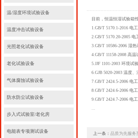
温/湿度环境试验设备
目前，恒温恒湿试验箱
1.GB/T 5170.1-
温度冲击试验设备
2.GB/T 5170.20
3.GB/T 10586-200
光照老化试验设备
4.GB/T 11158-200
老化试验设备
5.JJF 1101-2003
6.GJB 5020-200
气体腐蚀试验设备
7.GB/T 2424.5-
8.GB/T 2424.6-
防水防尘试验设备
9.GB/T 2424.7-
...
步入式试验室/老化房
电能表专项测试设备
上一条：
品质为先服务