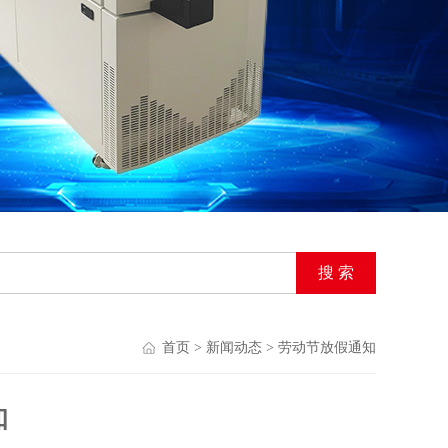
首页
>
新闻动态
> 劳动节放假通知
知