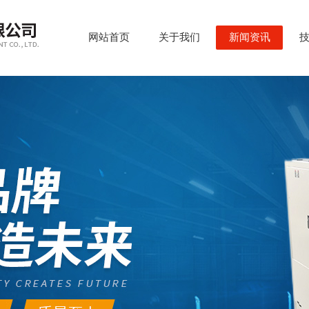
网站首页
关于我们
新闻资讯