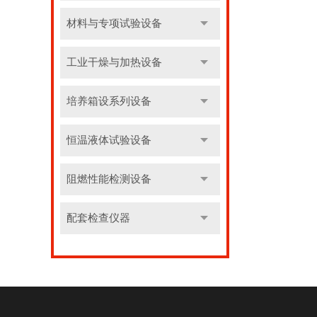
材料与专项试验设备
工业干燥与加热设备
培养箱设系列设备
恒温液体试验设备
阻燃性能检测设备
配套检查仪器