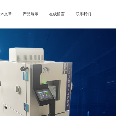
技术文章
产品展示
在线留言
联系我们