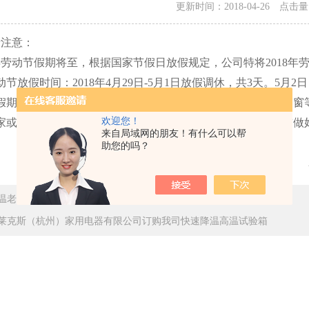
更新时间：2018-04-26 点击
请注意：
年
劳动
节假期将至，根据国家节假日放假规定，公司特将20
18年
动
节放假时间：20
18
年4月
29日
-
5月1
日放假调休，共3天。
5
月
2
日
假期间做好防火、防盗工作并督促各部门关好办公区域的门、窗
欢迎您！
家或外出旅游的员工应注意安全，并遵守有关法律法规，提前做
来自局域网的朋友！有什么可以帮
助您的吗？
温老化房的相关参照标准
莱克斯（杭州）家用电器有限公司订购我司快速降温高温试验箱