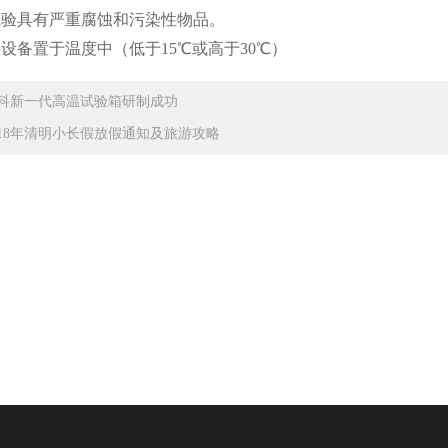
试验具有严重腐蚀和污染性物品。
将设备置于温度中（低于15℃或高于30℃）
科新一代高温试验箱研制成功
018年清明小长假放假通知及旅游攻略