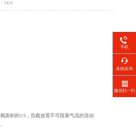
量：
2424
手机
在线咨询
微信扫一扫
截面积的1/3，负载放置不可阻塞气流的流动
定。