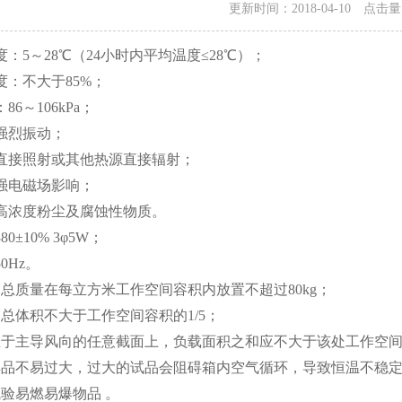
更新时间：2018-04-10 点击
度：
5
～
28
℃
（
24小时内平均温度
≤
28
℃
）
；
度：不大于85%；
86～106kPa；
强烈振动；
直接照射或其他热源直接辐射；
强电磁场影响；
高浓度粉尘及腐蚀性物质。
0±10% 3φ5W；
0Hz。
的总质量在每立方米工作空间容积内放置不超过80kg；
的总体积不大于工作空间容积的1/5；
直于主导风向的任意截面上，负载面积之和应不大于该处工作空间
样品不易过大，过大的试品会阻碍箱内空气循环，导致恒温不稳
试验易燃易爆物品 。