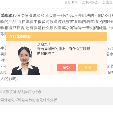
更新时间：2016-05-23 点击
热试验箱
和恒温恒湿试验箱其实是一种产品,只是叫法的不同,它们
验的产品,而在试验中很多时候通过观察窗看箱内测试情况的时候
验箱造成损害,还有就是什么原因造成水雾等等一些列的问题,
等问题.
欢迎您！
生原因,高低温湿热试验箱根据试验标准的不同湿度可以是20-98
来自局域网的朋友！有什么可以帮
助您的吗？
买的加湿器,而湿度低于50%的情况下是不会产生水雾的因为湿度
产生是在所难免的,所以不必过于紧张.
会不会对试验箱产品影响，这就要看试验箱的本身是不是符合做
品级原理SU304镜面板， 304不锈钢的有着非常强的耐腐蚀
太大的影响。
箱式温度冲击试验箱的特点
V紫外老化试验箱与氙灯老化对比分析