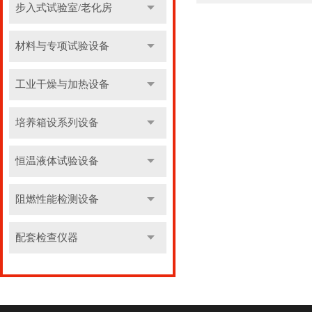
步入式试验室/老化房
材料与专项试验设备
工业干燥与加热设备
培养箱设系列设备
恒温液体试验设备
阻燃性能检测设备
配套检查仪器