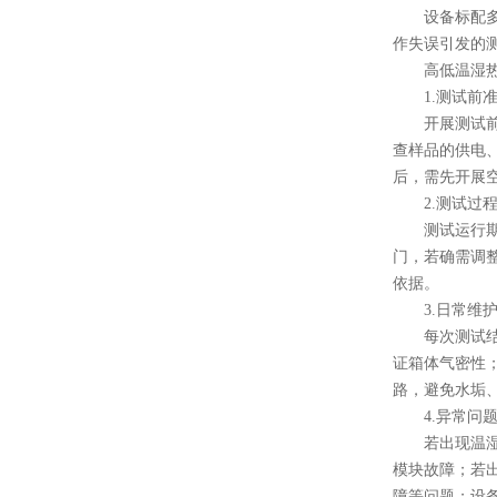
设备标配多重
作失误引发的
高低温湿热试
1.测试前准
开展测试前需
查样品的供电
后，需先开展
2.测试过程
测试运行期间
门，若确需调
依据。
3.日常维护
每次测试结束
证箱体气密性
路，避免水垢
4.异常问题
若出现温湿度
模块故障；若
障等问题；设