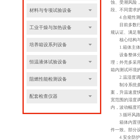
蚀、受潮风险
段、不同需求
材料与专项试验设备
4.合规性测
目前多数行业
工业干燥与加热设备
规认证、满足
核心结构与
培养箱设系列设备
1.箱体主体
设备整体分为
恒温液体试验设备
理；外壳多采
箱内测试环境
2.温湿度调
阻燃性能检测设备
制冷系统多采
案，升温速度
配套检查仪器
宽范围的湿度
内，波动幅度
3.循环风路
箱体内置强制
件一致。部分
4.安全防护