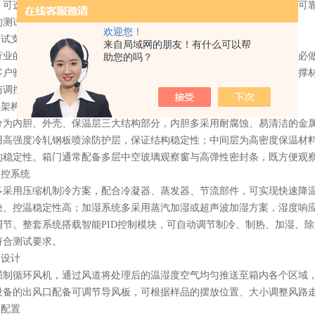
，可选用高温高湿恒定模式；若需验证产品在温湿度交替变化下的结构可
的测试场景。
欢迎您！
试支撑
来自局域网的朋友！有什么可以帮
的可靠性测试标准、合规认证要求，均明确将高低温湿热测试作为必做
助您的吗？
客户验收要求的核心依据，也是企业招投标、质量体系审核中的关键支撑
调控原理：
架构
内胆、外壳、保温层三大结构部分，内胆多采用耐腐蚀、易清洁的金属
用高强度冷轧钢板喷涂防护层，保证结构稳定性；中间层为高密度保温材
的稳定性。箱门通常配备多层中空玻璃观察窗与高弹性密封条，既方便观
控系统
用压缩机制冷方案，配合冷凝器、蒸发器、节流部件，可实现快速降温
快、控温稳定性高；加湿系统多采用蒸汽加湿或超声波加湿方案，湿度响
调节。整套系统搭载智能PID控制模块，可自动调节制冷、制热、加湿、
符合测试要求。
设计
循环风机，通过风道将处理后的温湿度空气均匀推送至箱内各个区域，
设备的出风口配备可调节导风板，可根据样品的摆放位置、大小调整风路
配置