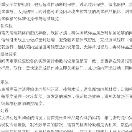
安全防护机制，包括超温自动断电保护、过流过压保护、漏电保护、湿
测试事故、人员伤害，同时也可避免因环境失控导致的测试样品损坏、测
验箱的标准化操作与运维规范：
备流程
先清理箱体内腔的异物、残留水渍，确认测试样品摆放时预留足够的间
、信号引出线是否做好密封处理，避免破坏箱体气密性；完成测试程序（
空载运行，确认箱内温湿度可稳定达到设定值、无异常报警后，再将样品
监控要求
需定期核查设备的实际运行参数与设定值是否一致，是否存在异常报警
整样品、取样，需快速完成操作并立即关闭箱门，减少箱内环境波动；同
规范
后需及时清理箱体内胆的污渍、残留水渍，避免腐蚀内胆材质；定期检
；每季度清理一次冷凝器、蒸发器的积灰，保证换热效率，避免因散热不
、细菌堆积影响调控精度。
处置
波动超出阈值的情况，需首先检查样品是否遮挡风路、箱门密封是否完
出现制冷速度慢、制冷效果差的情况，需首先检查冷凝器是否积灰、散热
备出现其他异常时，不要私自拆卸核心部件，需联系品牌售后人员上门检