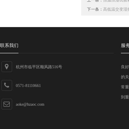
上一条：
恒温恒湿试验
下一条：
高低温交变湿
联系我们
服
杭州市临平区顺风路516号
良好
的关
0571-81110661
常重
到重
aoke@hzaoc.com