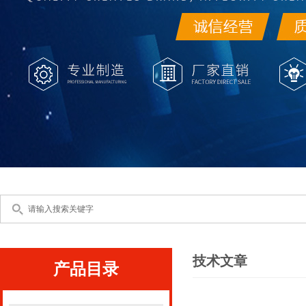
技术文章
产品目录