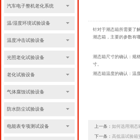
汽车电子整机老化系统
温/湿度环境试验设备
针对于潮态箱所需要了
潮态箱，主要的参数有
温度冲击试验设备
潮态箱尺寸的确认：规
光照老化试验设备
寸。
温度的确认：温
潮态箱
老化试验设备
气体腐蚀试验设备
—
防水防尘试验设备
电能表专项测试设备
上一条：
如何选用潮态
下一条：
高低温试验箱