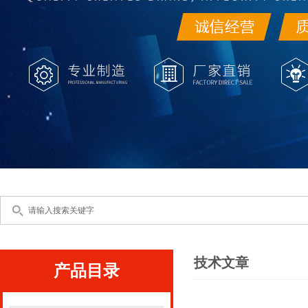
技术文章
产品目录