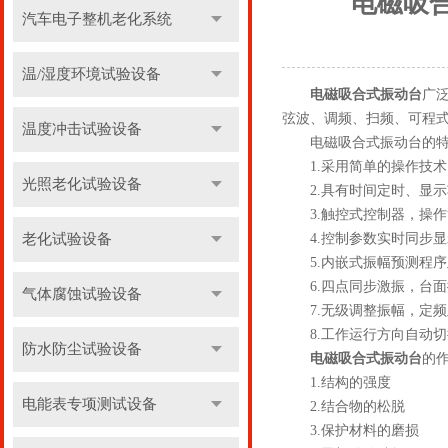
电磁吸
汽车电子整机老化系统
温/湿度环境试验设备
电磁吸合式振动台
广
弦波、调频、扫频、可程
温度冲击试验设备
电磁吸合式振动台的特
1.采用简单的操作技术
光照老化试验设备
2.具有时间定时、显示
3.触控式控制器，操作
老化试验设备
4.控制参数实时同步显
5.内嵌式振幅预测程序
6.四点同步激振，台面
气体腐蚀试验设备
7.无级调整振幅，定频
8.工作运行方向自动切
防水防尘试验设备
电磁吸合式振动台
的
1.结构的强度
电能表专项测试设备
2.结合物的松脱
3.保护材料的磨损