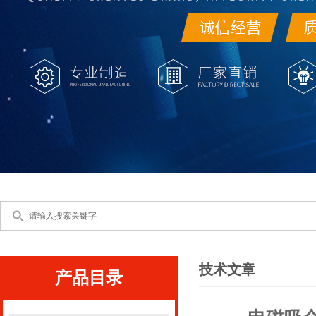
技术文章
产品目录