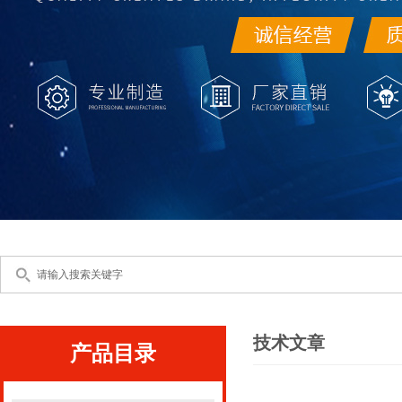
技术文章
产品目录