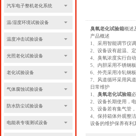
汽车电子整机老化系统
温/湿度环境试验设备
臭氧老化试验箱
概述
产品概述
温度冲击试验设备
1、采用智能调节仪
2、设备设有超温、
光照老化试验设备
4、臭氧浓度实行自
5、内胆采用不锈钢
6、外壳采用冷轧钢
老化试验设备
7、风道循环采用风
日常维护
气体腐蚀试验设备
1、
臭氧老化试验箱
2、设备长期使用，
防水防尘试验设备
3、设备若有集气管
4、保持箱体外观整
电能表专项测试设备
设备的维护保养有利