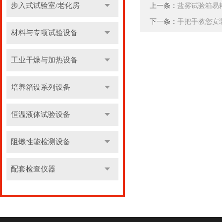
步入式试验室/老化房
上一条：
盐雾试验箱易
下一条：
手把手教您安
材料与专项试验设备
工业干燥与加热设备
培养箱设系列设备
恒温液体试验设备
阻燃性能检测设备
配套检查仪器