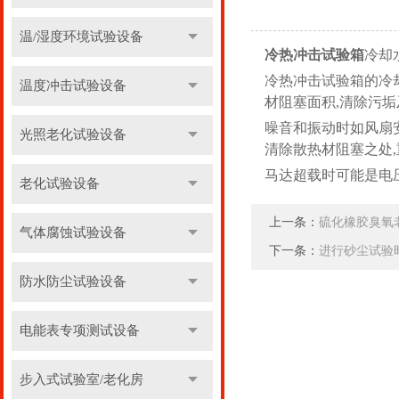
温/湿度环境试验设备
冷热冲击试验箱
冷却
冷热冲击试验箱的冷
温度冲击试验设备
材阻塞面积,清除污
噪音和振动时如风扇安
光照老化试验设备
清除散热材阻塞之处
马达超载时可能是电
老化试验设备
上一条：
硫化橡胶臭氧
气体腐蚀试验设备
下一条：
进行砂尘试验
防水防尘试验设备
电能表专项测试设备
步入式试验室/老化房