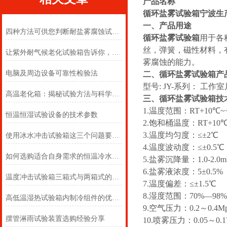
产品名称
循环盐雾试验箱宁波生
一、产品用途
四种方法可供您判断耐盐雾腐蚀试验箱的测试结果
循环盐雾试验箱
用于各
丝，弹簧，磁性材料，
让紫外耐气候老化试验箱告诉你，何为老化？
雾腐蚀的能力。
电脑及周边设备可靠性检验法
二、循环盐雾试验箱产
型号: JY-系列： 工
高温老化箱：揭秘试验方法与科学原理
三、循环盐雾试验箱技
1.温度范围：RT+10℃~
恒温恒湿试验设备的技术参数
2.饱和桶温度：RT+10℃
3.温度均匀度：≤±2℃
使用冰水冲击试验箱这三个问题要密切注意
4.温度波动度：≤±0.5
如何选购适合自身需求的恒温冷水机？
5.盐雾沉降量：1.0-2.0ml/
6.盐雾液浓度：5±0
温度冲击试验箱三箱式与两箱式的区别是什么?
7.温度偏差：≤±1.5℃
8.湿度范围：70%—98%
高低温湿热试验箱内制冷组件的优缺点
9.空气压力：0.2～0.4M
摆管淋雨试验装置选购经验分享
10.喷雾压力：0.05～0.1